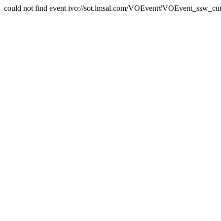
could not find event ivo://sot.lmsal.com/VOEvent#VOEvent_ssw_